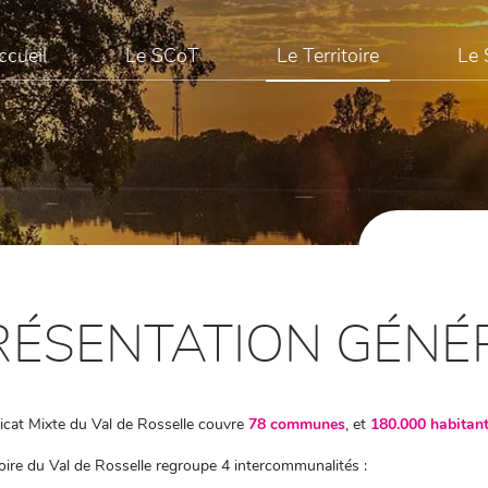
ccueil
Le SCoT
Le Territoire
Le 
RÉSENTATION GÉNÉ
icat Mixte du Val de Rosselle couvre
78 communes
, et
180.000 habitan
toire du Val de Rosselle regroupe 4 intercommunalités :