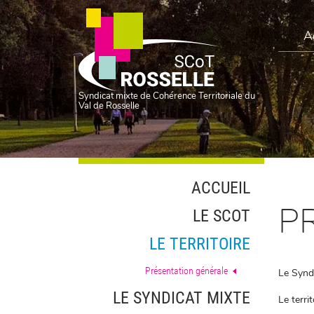
A
Syndicat mixte de Cohérence Territoriale du
Val de Rosselle
ACCUEIL
P
LE SCOT
LE TERRITOIRE
Présentation générale
Le Synd
LE SYNDICAT MIXTE
Le terri