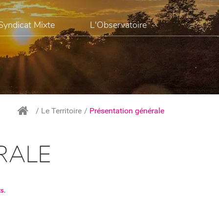
Syndicat Mixte
L'Observatoire
Le Territoire
Présentation générale
RALE
ts
.